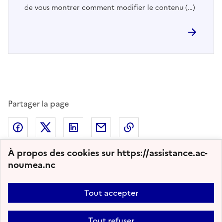
de vous montrer comment modifier le contenu (…)
Partager la page
Partager sur Facebook
Partager sur Twitter
Partager sur LinkedIn
Partager par email
Copier dans le presse
À propos des cookies sur https://assistance.ac-
noumea.nc
2011 - 2026 Assistance Informatique
Tout accepter
Plan du site
Nous contacter
Accessibilité : partiellement conforme
Tout refuser