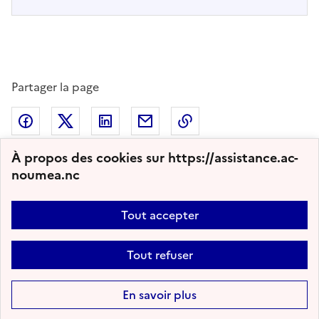
Partager la page
Partager sur Facebook
Partager sur Twitter
Partager sur LinkedIn
Partager par email
Copier dans le presse
À propos des cookies sur https://assistance.ac-
noumea.nc
2011 - 2026 Assistance Informatique
Tout accepter
Plan du site
Nous contacter
Accessibilité : partiellement conforme
Tout refuser
Mentions légales
Gestion des cookies
Paramètres d'affichage
Flux RSS
En savoir plus