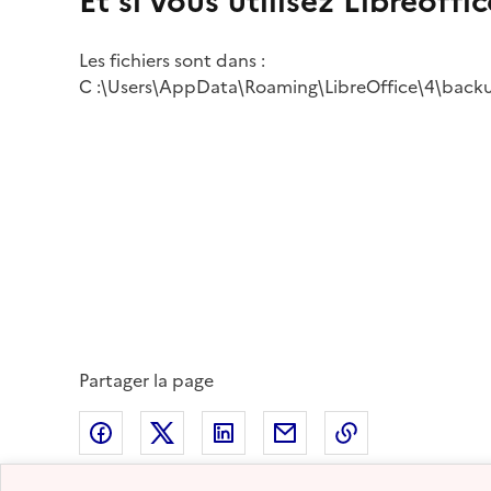
Et si vous utilisez Libreoffi
Les fichiers sont dans :
C :\Users
\AppData\Roaming\LibreOffice\4\back
Partager la page
Partager sur Facebook
Partager sur Twitter
Partager sur LinkedIn
Partager par email
Copier dans le