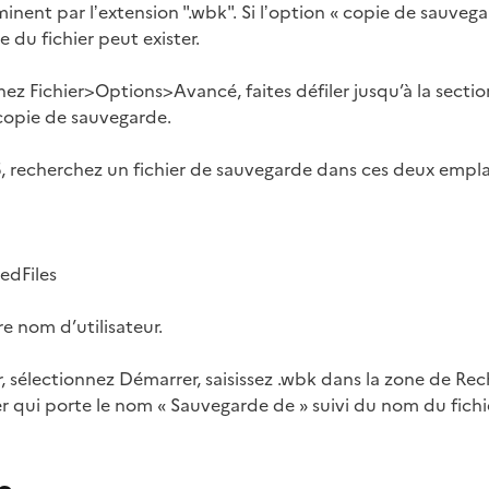
nent par lʼextension ".wbk". Si lʼoption « copie de sauvega
du fichier peut exister.
nnez Fichier>Options>Avancé, faites défiler jusqu’à la sectio
 copie de sauvegarde.
, recherchez un fichier de sauvegarde dans ces deux emp
edFiles
re nom d’utilisateur.
, sélectionnez Démarrer, saisissez .wbk dans la zone de Re
er qui porte le nom « Sauvegarde de » suivi du nom du fichi