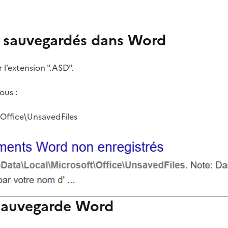
n sauvegardés dans Word
l’extension ".ASD".
ous :
Office\UnsavedFiles
 sauvegarde Word