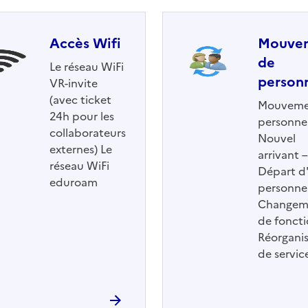
Accès Wifi
Mouve
de
Le réseau WiFi
person
VR-invite
(avec ticket
Mouveme
24h pour les
personnel
collaborateurs
Nouvel
externes) Le
arrivant –
réseau WiFi
Départ d
eduroam
personnel
Changem
de foncti
Réorganis
de servic