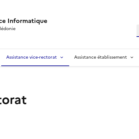
ce Informatique
R
lédonie
Assistance vice-rectorat
Assistance établissement
torat