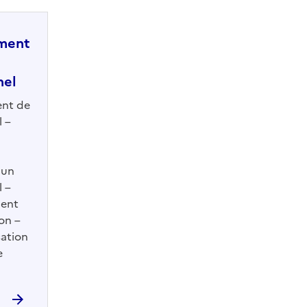
ment
nel
nt de
 –
'un
 –
ent
on –
ation
e