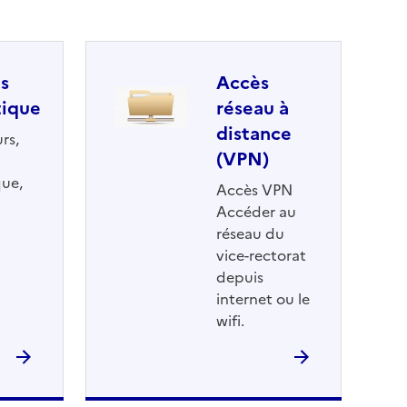
ls
Accès
tique
réseau à
distance
rs,
(VPN)
ue,
Accès VPN
Accéder au
réseau du
vice-rectorat
depuis
internet ou le
wifi.