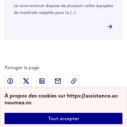
Le vice-rectorat dispose de plusieurs salles équipées
de matériels adaptés pour la (…)
Partager la page
Partager sur Facebook
Partager sur Twitter
Partager sur LinkedIn
Partager par email
Copier dans le presse
À propos des cookies sur https://assistance.ac-
noumea.nc
2011 - 2026 Assistance Informatique
Tout accepter
Plan du site
Nous contacter
Accessibilité : partiellement conforme