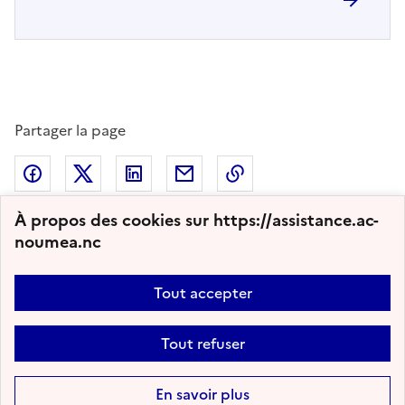
Partager la page
Partager sur Facebook
Partager sur Twitter
Partager sur LinkedIn
Partager par email
Copier dans le presse
À propos des cookies sur https://assistance.ac-
noumea.nc
2011 - 2026 Assistance Informatique
Tout accepter
Plan du site
Nous contacter
Accessibilité : partiellement conforme
Tout refuser
Mentions légales
Gestion des cookies
Paramètres d'affichage
Flux RSS
En savoir plus