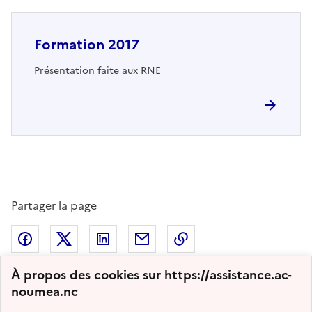
Formation 2017
Présentation faite aux RNE
Partager la page
Partager sur Facebook
Partager sur Twitter
Partager sur LinkedIn
Partager par email
Copier dans le presse
À propos des cookies sur https://assistance.ac-
noumea.nc
2011 - 2026 Assistance Informatique